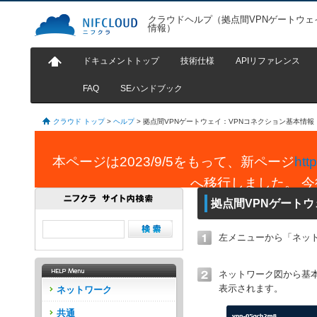
クラウドヘルプ（拠点間VPNゲートウェ
情報）
ドキュメントトップ
技術仕様
APIリファレンス
FAQ
SEハンドブック
クラウド トップ
>
ヘルプ
>
拠点間VPNゲートウェイ：VPNコネクション基本情報
本ページは2023/9/5をもって、新ページ
htt
へ移行しました。 
拠点間VPNゲートウ
左メニューから「ネッ
ネットワーク図から基本
表示されます。
ネットワーク
共通