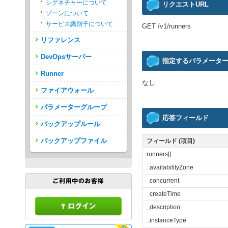
シグネチャーについて
リクエストURL
ゾーンについて
サービス識別子について
GET /v1/runners
リファレンス
DevOpsサーバー
指定するパラメータ
Runner
なし
ファイアウォール
パラメーターグループ
応答フィールド
バックアップルール
バックアップファイル
フィールド (項目)
runners[]
␣
availabilityZone
␣
concurrent
␣
createTime
␣
description
␣
instanceType