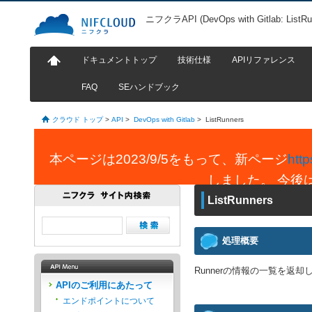
ニフクラAPI (DevOps with Gitlab: ListRu
ドキュメントトップ
技術仕様
APIリファレンス
FAQ
SEハンドブック
クラウド トップ
>
API
>
DevOps with Gitlab
>
ListRunners
本ページは2023/9/5をもって、新ページ
http
しました。 今後
ListRunners
処理概要
Runnerの情報の一覧を返却
APIのご利用にあたって
エンドポイントについて