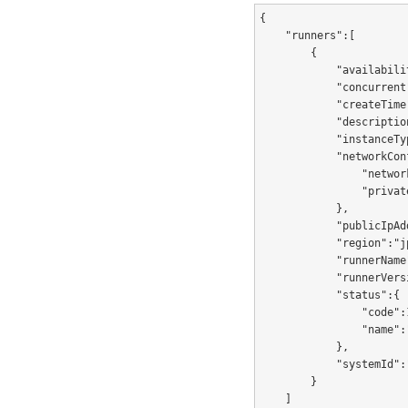
{

    "runners":[

        {

            "availabili
            "concurrent"
            "createTime
            "descriptio
            "instanceTy
            "networkConf
                "networ
                "privat
            },

            "publicIpAd
            "region":"j
            "runnerName
            "runnerVers
            "status":{

                "code":1
                "name":"
            },

            "systemId":
        }

    ]
