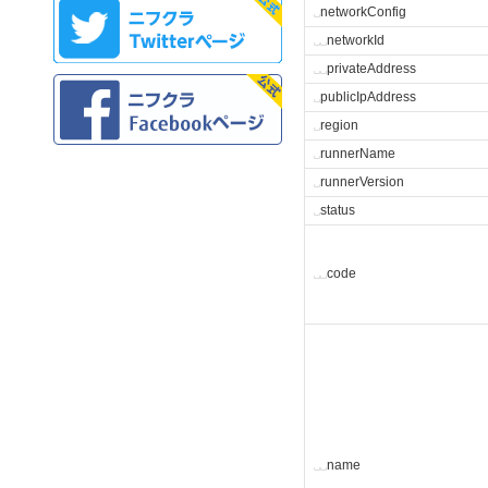
␣
networkConfig
␣
␣
networkId
␣
␣
privateAddress
␣
publicIpAddress
␣
region
␣
runnerName
␣
runnerVersion
␣
status
␣
␣
code
␣
␣
name