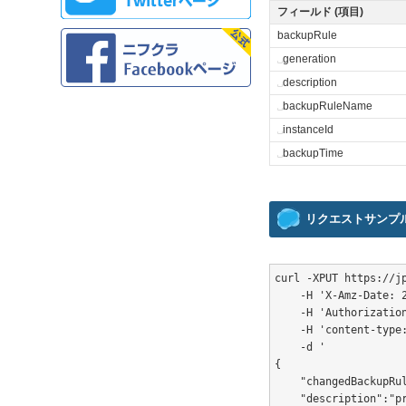
フィールド (項目)
backupRule
␣
generation
␣
description
␣
backupRuleName
␣
instanceId
␣
backupTime
リクエストサンプ
curl -XPUT https://j
    -H 'X-Amz-Date: 2
    -H 'Authorization
    -H 'content-type:
    -d '

{

    "changedBackupRul
    "description":"pr