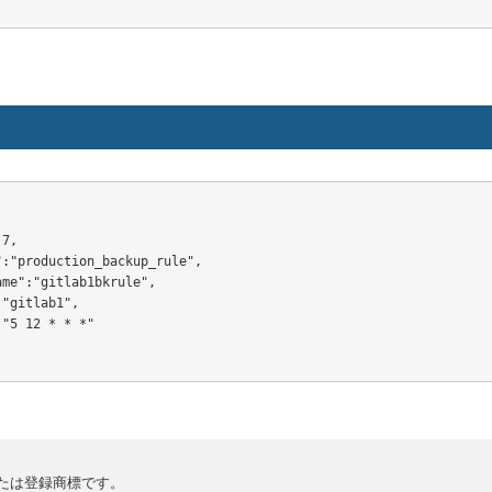
7,

:"production_backup_rule",

me":"gitlab1bkrule",

"gitlab1",

"5 12 * * *"

たは登録商標です。