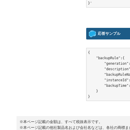
応答サンプル
{

    "backupRule":{

        "generation":
        "description"
        "backupRuleNa
        "instanceId":
        "backupTime":
    }

}
※本ページ記載の金額は、すべて税抜表示です。
※本ページ記載の他社製品名および会社名などは、各社の商標ま