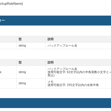
ackupRuleName}
ター
型
説明
string
バックアップルール名
型
説明
バックアップルール名
e
string
使用可能文字: 63文字以内の半角英数小文字と
禁止)
メモ
string
使用可能文字: 255文字以内の全角半角