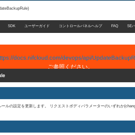
ateBackupRule)
SDK
ユーザーガイド
コントロールパネルヘルプ
FAQ
SE
ttps://docs.nifcloud.com/devops/api/UpdateBackupR
ご参照ください。
le
の設定を更新します。 リクエストボディパラメーターのいずれか(changedBackup