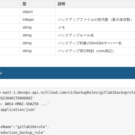
型
説明
object
integer
バックアップファイルの世代数（最大保存数）
string
メモ
string
バックアップルール名
string
バックアップ対象のDevOpsサーバー名
string
バックアップ実行時刻（cron表記）
ル
p-east-1.devops.api.nifcloud.com/v1/backupRules/gitlab1backuprule
0230401T000000Z'

: AWS4-HMAC-SHA256 ...'

application/json'

eName":"gitlab1bkrule",

oduction_backup_rule"
