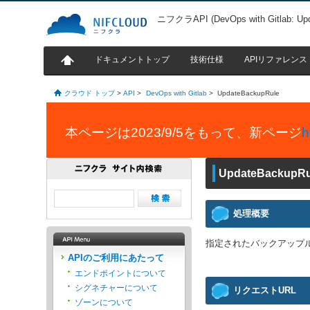
ニフクラAPI (DevOps with Gitlab: Upd
ドキュメントトップ
技術仕様
APIリファレンス
クラウド トップ
>
API
>
DevOps with Gitlab
>
UpdateBackupRule
本ページは2023/9/5をもって、新ページ
h
UpdateBackupRu
処理概要
指定されたバックアップルール
APIのご利用にあたって
エンドポイントについて
シグネチャーについて
リクエストURL
ゾーンについて