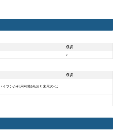
必須
○
必須
-ハイフンが利用可能(先頭と末尾の-は