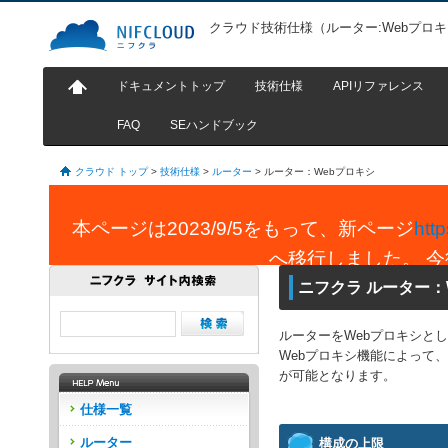
クラウド技術仕様（ルーター:Webプロ
ドキュメントトップ
技術仕様
APIリファレンス
FAQ
SEハンドブック
クラウド トップ
>
技術仕様
>
ルーター
>
ルーター：Webプロキシ
本ページは2023/9/5をもって、新ページ
htt
へ移行しました。 
ニフクラ ルーター：
ルーターをWebプロキシと
Webプロキシ機能によって
が可能となります。
仕様一覧
ルーター
構成の上限