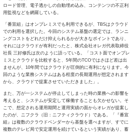
ロード管理、電子透かしの自動埋め込み、コンテンツの不正利
用監視などを網羅している。
「番宣組」はオンプレミスでも利用できるが、TBSはクラウド
での利用を選択した。今回のシステム基盤の選定では、ランニ
ングコストをどれだけ抑えられるかが大きなポイントであり、
それにはクラウドが有利だったと、株式会社オレガ代表取締役
社長 三好修氏は次のように語っている。「コスト面でオンプレ
ミスとクラウドを比較すると、5年間のTCOではさほど差は出
ませんが、10年間ではクラウドが圧倒的に有利になります。今
回のような業務システムはある程度の長期運用が想定されます
から、クラウドで提案させていただきました」。
また、万が一システムが停止してしまった時の業務への影響を
考えると、システムが安定して稼働することも欠かせない。そ
こで、想定される運用期間と運用実績の面からオレガが提案し
たのが、ニフクラ（旧：ニフティクラウド）である。「『番宣
組』は複数のクラウドベンダーから基盤を選べますが、すでに
複数のテレビ局で安定運用を続けているという実績があり、蓄