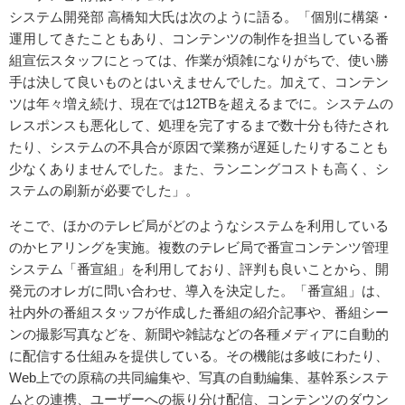
システム開発部 高橋知大氏は次のように語る。「個別に構築・
運用してきたこともあり、コンテンツの制作を担当している番
組宣伝スタッフにとっては、作業が煩雑になりがちで、使い勝
手は決して良いものとはいえませんでした。加えて、コンテン
ツは年々増え続け、現在では12TBを超えるまでに。システムの
レスポンスも悪化して、処理を完了するまで数十分も待たされ
たり、システムの不具合が原因で業務が遅延したりすることも
少なくありませんでした。また、ランニングコストも高く、シ
ステムの刷新が必要でした」。
そこで、ほかのテレビ局がどのようなシステムを利用している
のかヒアリングを実施。複数のテレビ局で番宣コンテンツ管理
システム「番宣組」を利用しており、評判も良いことから、開
発元のオレガに問い合わせ、導入を決定した。「番宣組」は、
社内外の番組スタッフが作成した番組の紹介記事や、番組シー
ンの撮影写真などを、新聞や雑誌などの各種メディアに自動的
に配信する仕組みを提供している。その機能は多岐にわたり、
Web上での原稿の共同編集や、写真の自動編集、基幹系システ
ムとの連携、ユーザーへの振り分け配信、コンテンツのダウン