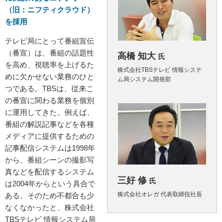
（旧：ニフティクラウド）
を採用
テレビ局にとって番組宣伝
（番宣）は、番組の話題性
高橋 知大
氏
を高め、視聴率を上げるた
株式会社TBSテレビ 情報システ
めに欠かせない業務のひと
ム局システム開発部
つである。TBSは、従来こ
の番宣に関わる業務を個別
に運用してきた。例えば、
番組の解説記事などを各種
メディアに提供するための
記事配信システムは1998年
から、番組シーンの撮影写
真などを配信するシステム
三好 修
氏
は2004年からという具合で
株式会社オレガ 代表取締役社長
ある。そのため不都合も少
なくなかったと、株式会社
TBSテレビ 情報システム局