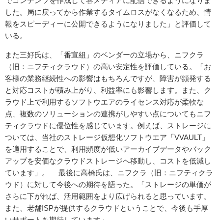
でコンテンツを作成して各メディアに配信できるようになりま
した。局に戻ってから作業するタイムロスがなくなるため、情
報をスピーディーに公開できるようになりました」と評価して
いる。
また三好氏は、「番宣組」のベンダーの立場から、ニフクラ
（旧：ニフティクラウド）の高い安定性を評価している。「お
客様の業務継続性への影響はもちろんですが、障害が頻発する
と対応コストが積み上がり、利益率にも影響します。また、ク
ラウド上で利用するソフトウエアのライセンス対応が柔軟な
点、複数のソリューションの連携がしやすい点についてもニフ
ティクラウドに優位性を感じています。例えば、ストレージに
ついては、当社のストレージ仮想化ソフトウエア「VVAULT」
を適用することで、利用頻度が低いアーカイブデータやバック
アップを安価なクラウドストレージへ移動し、コストを低減し
ています」。 最後に高橋氏は、ニフクラ（旧：ニフティクラ
ウド）に対して今後への期待を語った。「ストレージの単価が
さらに下がれば、活用範囲をより広げられると思っています。
また、老舗ISPが提供するクラウドということで、今後も手厚
いサポートを期待しています」。