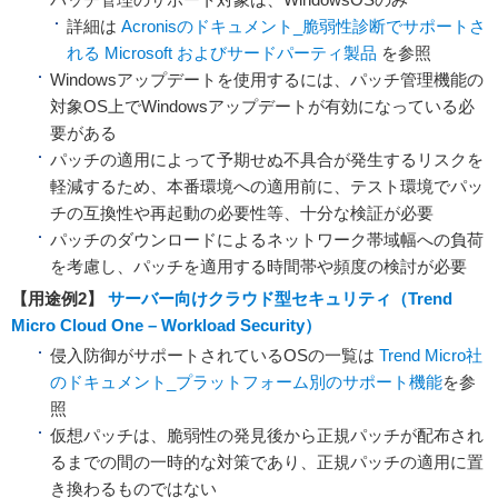
詳細は
Acronisのドキュメント_脆弱性診断でサポートさ
れる Microsoft およびサードパーティ製品
を参照
Windowsアップデートを使用するには、パッチ管理機能の
対象OS上でWindowsアップデートが有効になっている必
要がある
パッチの適用によって予期せぬ不具合が発生するリスクを
軽減するため、本番環境への適用前に、テスト環境でパッ
チの互換性や再起動の必要性等、十分な検証が必要
パッチのダウンロードによるネットワーク帯域幅への負荷
を考慮し、パッチを適用する時間帯や頻度の検討が必要
【用途例2】
サーバー向けクラウド型セキュリティ（Trend
Micro Cloud One – Workload Security）
侵入防御がサポートされているOSの一覧は
Trend Micro社
のドキュメント_プラットフォーム別のサポート機能
を参
照
仮想パッチは、脆弱性の発見後から正規パッチが配布され
るまでの間の一時的な対策であり、正規パッチの適用に置
き換わるものではない