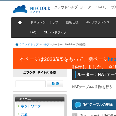
クラウドヘルプ（ルーター：NATテーブ
ドキュメントトップ
技術仕様
APIリファレンス
FAQ
SEハンドブック
クラウド トップ
>
ヘルプ
>
ルーター：NATテーブル削除
本ページは2023/9/5をもって、新ページ
htt
移行しました。 今
ルーター：NATテー
NATテーブルの削除を行う
NATテーブルの削除
ネットワーク
共通
左メニューの「NATテ