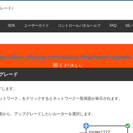
グレード）
SDK
ユーザーガイド
コントロールパネルヘルプ
FAQ
SE
ttps://docs.nifcloud.com/network/help/router/upgrade
照ください。
グレード
ドします。
ットワーク」をクリックするとネットワーク一覧画面が表示されます。
面から、アップグレードしたいルーターを選択します。