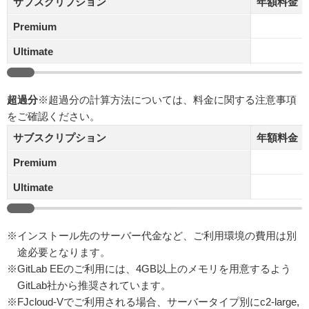
サブスクリプション
年額料金（
Premium
Ultimate
超過分
※超過分の計算方法については、料金に関する注意事項
をご確認ください。
サブスクリプション
年額料金（
Premium
Ultimate
※インストール先のサーバー代金など、ご利用環境の費用は別
途必要となります。
※GitLab EEのご利用には、4GB以上のメモリを用意するよう
GitLab社から推奨されています。
※FJcloud-Vでご利用される場合、サーバータイプ別にc2-large,