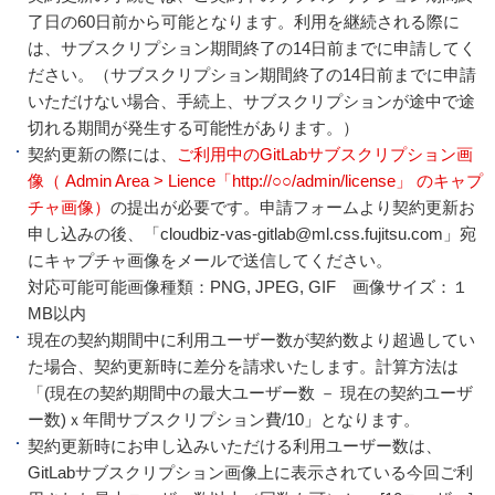
了日の60日前から可能となります。利用を継続される際に
は、サブスクリプション期間終了の14日前までに申請してく
ださい。（サブスクリプション期間終了の14日前までに申請
いただけない場合、手続上、サブスクリプションが途中で途
切れる期間が発生する可能性があります。）
契約更新の際には、
ご利用中のGitLabサブスクリプション画
像（ Admin Area > Lience「http://○○/admin/license」 のキャプ
チャ画像）
の提出が必要です。申請フォームより契約更新お
申し込みの後、「cloudbiz-vas-gitlab@ml.css.fujitsu.com」宛
にキャプチャ画像をメールで送信してください。
対応可能可能画像種類：PNG, JPEG, GIF 画像サイズ：１
MB以内
現在の契約期間中に利用ユーザー数が契約数より超過してい
た場合、契約更新時に差分を請求いたします。計算方法は
「(現在の契約期間中の最大ユーザー数 － 現在の契約ユーザ
ー数)ｘ年間サブスクリプション費/10」となります。
契約更新時にお申し込みいただける利用ユーザー数は、
GitLabサブスクリプション画像上に表示されている今回ご利