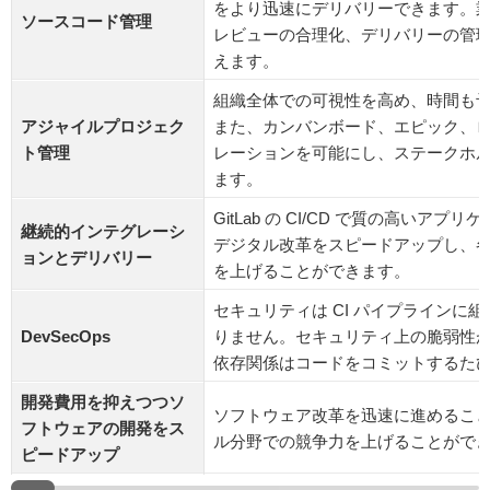
をより迅速にデリバリーできます。
ソースコード管理
レビューの合理化、デリバリーの管
えます。
組織全体での可視性を高め、時間も
アジャイルプロジェク
また、カンバンボード、エピック、
ト管理
レーションを可能にし、ステークホ
ます。
GitLab の CI/CD で質の高い
継続的インテグレーシ
デジタル改革をスピードアップし、
ョンとデリバリー
を上げることができます。
セキュリティは CI パイプラインに
DevSecOps
りません。セキュリティ上の脆弱性
依存関係はコードをコミットするた
開発費用を抑えつつソ
ソフトウェア改革を迅速に進めるこ
フトウェアの開発をス
ル分野での競争力を上げることがで
ピードアップ