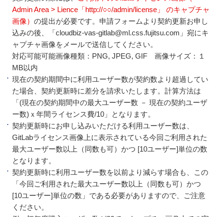
Admin Area > Lience「http://○○/admin/license」 のキャプチャ
画像）
の提出が必要です。申請フォームより契約更新お申し
込みの後、「cloudbiz-vas-gitlab@ml.css.fujitsu.com」宛にキ
ャプチャ画像をメールで送信してください。
対応可能可能画像種類：PNG, JPEG, GIF 画像サイズ：１
MB以内
現在の契約期間中に利用ユーザー数が契約数より超過してい
た場合、契約更新時に差分を請求いたします。計算方法は
「(現在の契約期間中の最大ユーザー数 － 現在の契約ユーザ
ー数)ｘ年間ライセンス費/10」となります。
契約更新時にお申し込みいただける利用ユーザー数は、
GitLabライセンス画像上に表示されている今回ご利用された
最大ユーザー数以上（同数も可）かつ [10ユーザー]単位の数
となります。
契約更新時に利用ユーザー数を以前より減らす場合も、この
「今回ご利用された最大ユーザー数以上（同数も可）かつ
[10ユーザー]単位の数」である必要がありますので、ご注意
ください。