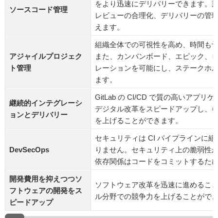
をより迅速にデリバリーできます。
ソースコード管理
レビューの合理化、デリバリーの管
えます。
組織全体での可視性を高め、時間も
アジャイルプロジェク
また、カンバンボード、エピック、
ト管理
レーションを可能にし、ステークホ
ます。
GitLab の CI/CD で質の高い
継続的インテグレーシ
デジタル改革をスピードアップし、
ョンとデリバリー
を上げることができます。
セキュリティは CI パイプラインに
DevSecOps
りません。セキュリティ上の脆弱性
依存関係はコードをコミットするた
開発費用を抑えつつソ
ソフトウェア改革を迅速に進めるこ
フトウェアの開発をス
ル分野での競争力を上げることがで
ピードアップ